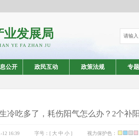
产业发展局
HAN YE FA ZHAN JU
息公开
政民互动
政策法规
专
生冷吃多了，耗伤阳气怎么办？2个补
12 16:39
字号：[
大
中
小
]
视力保护色：