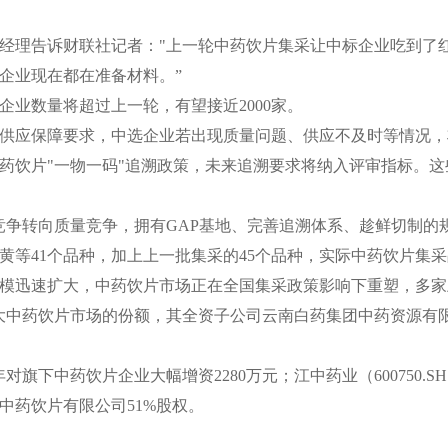
经理告诉财联社记者："上一轮中药饮片集采让中标企业吃到了
企业现在都在准备材料。”
企业数量将超过上一轮，有望接近2000家。
供应保障要求，中选企业若出现质量问题、供应不及时等情况，
药饮片"一物一码"追溯政策，未来追溯要求将纳入评审指标。
竞争转向质量竞争，拥有GAP基地、完善追溯体系、趁鲜切制的
黄等41个品种，加上上一批集采的45个品种，实际中药饮片集采
模迅速扩大，中药饮片市场正在全国集采政策影响下重塑，多家
）为扩大中药饮片市场的份额，其全资子公司云南白药集团中药资源有
今年对旗下中药饮片企业大幅增资2280万元；江中药业（600750.S
中药饮片有限公司51%股权。