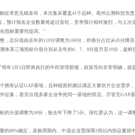
购征求意见稿发布，本次集采覆盖41个品种。亳州云溯科技负
高，预计报名企业数量将超过首轮，竞争预计相对激烈，与上次
化指标重要性提高。"
，总分值由去年的110分调整为100分，价格分占比从45分降
溯体系三项指标分值分别从去年的6、7、8分提升至10分，趁鲜
了明年3月1日即将执行的中药管理新规，政策导向非常明确，就
3个拥有认证GAP基地，且种植面积难以满足大量饮片企业需求
合作征集，甚至出现多家企业争抢同一基地的情况。尽管无GAP
标的分值调整为30分，较去年下降了5分。张红星认为，这一调
量的80%确定，采购周期内，中选企业需保障2倍以内协议量按