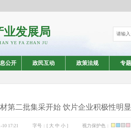
产业发展局
HAN YE FA ZHAN JU
息公开
政民互动
政策法规
专
材第二批集采开始 饮片企业积极性明
10 17:21
字号：[
大
中
小
]
视力保护色：